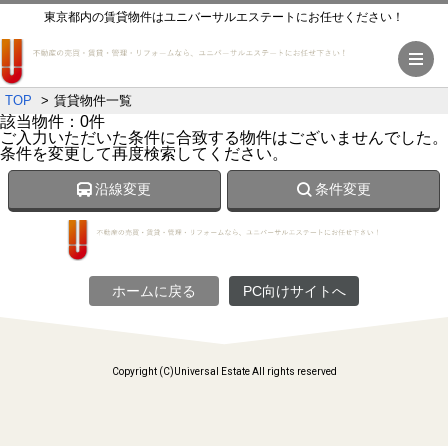
東京都内の賃貸物件はユニバーサルエステートにお任せください！
メ
TOP
賃貸物件一覧
該当物件：0件
ご入力いただいた条件に合致する物件はございませんでした。
条件を変更して再度検索してください。
沿線変更
条件変更
ホームに戻る
PC向けサイトへ
Copyright (C)Universal Estate All rights reserved