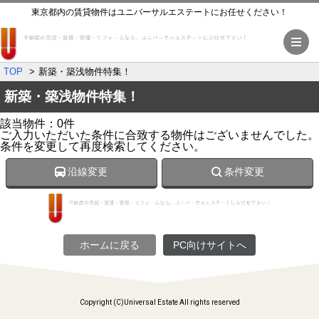
東京都内の賃貸物件はユニバーサルエステートにお任せください！
メ
TOP
新築・築浅物件特集！
新築・築浅物件特集！
該当物件：0件
ご入力いただいた条件に合致する物件はございませんでした。
条件を変更して再度検索してください。
沿線変更
条件変更
ホームに戻る
PC向けサイトへ
Copyright (C)Universal Estate All rights reserved