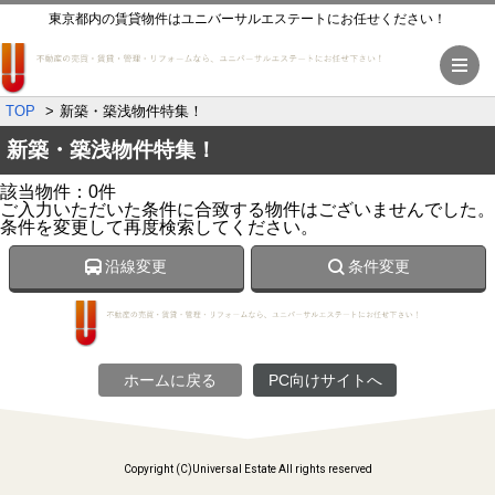
東京都内の賃貸物件はユニバーサルエステートにお任せください！
メ
TOP
新築・築浅物件特集！
新築・築浅物件特集！
該当物件：0件
ご入力いただいた条件に合致する物件はございませんでした。
条件を変更して再度検索してください。
沿線変更
条件変更
ホームに戻る
PC向けサイトへ
Copyright (C)Universal Estate All rights reserved